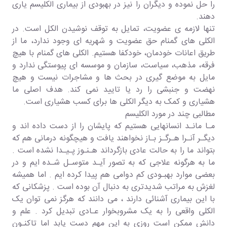
را حل نموده و دیگران را نیز در بهبودی از بیماری الکلیسم یاری
دهند.
تنها لازمه ی عضویت، تمایل به توقف نوشیدن الکل است. در
الکلی های گمنام حق عضویت و شهریه ای وجود ندارد، ما از
طریق اعانات خودمان، خودکفا هستیم. الکلی های گمنام با هیچ
فرقه، مذهب، سیاست، سازمان و موسسه ای پیوستگی ندارد و
مایل به موضع گیری در بحث ها و مشاجرات نیست و هیچ
نهضت و جنبشی را رد یا تایید نمی کند. هدف اصلی ما
هشیاری و کمک به دیگر الکلی ها برای کسب هشیاری است.
مطالبی چند در مورد الکلیسم
مـا مانـد انسانهایی هستیم که پایشان را از دست داده اند و
دیگـر آنـرا هـرگـز بـاز نخواهند یافت و هیچگونه درمانی هم که
بتواند ما را به حالت عادی بازگرداند هـنـوز پـیـدا نشده است .
ما به هرگونه علاجی که به تصور آیـد متوسـل شـده ایم و در
بعضی موارد بهبـودی کم دوامی هم پیدا کرده ایم . اما همیشه
لغزش به مراتب شدیدتری به دنبال آن بوده است . پزشکانی که
با این بیماری آشنائی دارند ، می دانند که هرگز نمی توان یک
الکلی واقعی را به یک مشروبخوار عـادی تبدیل کرد . علم و
دانش ممکن است روزی به این مهم دست یابد اما تاکنـون