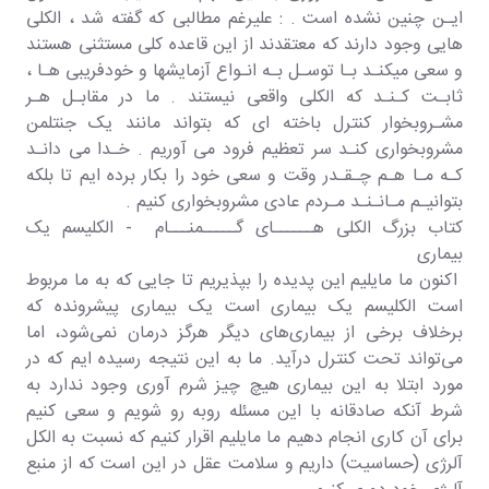
ایـن چنین نشده است . : علیرغم مطالبی که گفته شد ، الکلی
هایی وجود دارند که معتقدند از این قاعده کلی مستثنی هستند
و سعی میکنـد بـا توسـل بـه انـواع آزمایشها و خودفریبی هـا ،
ثابـت کـنـد که الکلی واقعی نیستند . ما در مقابـل هـر
مشـروبخوار کنترل باخته ای که بتواند مانند یک جنتلمن
مشروبخواری کنـد سر تعظیم فرود می آوریم . خـدا می دانـد
کـه مـا هـم چـقـدر وقت و سعی خود را بکار برده ایم تا بلکه
بتوانیـم مـانـنـد مـردم عادی مشروبخواری کنیم .
کتاب بزرگ الکلی هــــــای گـــــمنـــام - الکلیسم یک
بیماری
اکنون ما مایلیم این پدیده را بپذیریم تا جایی که به ما مربوط
است الکلیسم یک بیماری است یک بیماری پیشرونده که
برخلاف برخی از بیماری‌های دیگر هرگز درمان نمی‌شود، اما
می‌تواند تحت کنترل درآید. ما به این نتیجه رسیده ایم که در
مورد ابتلا به این بیماری هیچ چیز شرم آوری وجود ندارد به
شرط آنکه صادقانه با این مسئله روبه‌ رو شویم و سعی کنیم
برای آن کاری انجام دهیم ما مایلیم اقرار کنیم که نسبت به الکل
آلرژی (حساسیت) داریم و سلامت عقل در این است که از منبع