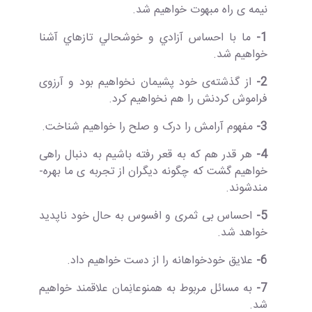
نیمه­ ی راه ﻣﺒﻬﻮت خواهیم شد.
1-
ﻣﺎ ﺑﺎ اﺣﺴﺎس آزادي و ﺧﻮﺷﺤﺎﻟﻲ ﺗﺎزه­اي آﺷﻨﺎ
خواهیم شد.
2-
از ﮔﺬﺷﺘﻪ­ی ﺧﻮد پشیمان نخواهیم بود و آرزوی
فراموش کردنش را هم نخواهیم کرد.
3-
مفهوم آرامش را درک و صلح را خواهیم شناخت.
4-
هر قدر هم که ﺑﻪ­ قعر رﻓﺘﻪ باشیم به­ دنبال راهی
خواهیم گشت که چگونه دیگران از تجربه­ ی ما بهره­
مند­شوند.
5-
احساس بی ­ثمری و افسوس به حال خود ناپدید
خواهد شد.
6-
علایق خودخواهانه را از دست خواهیم داد.
7-
به مسائل مربوط به همنوعانِ­مان علاقمند خواهیم
شد.