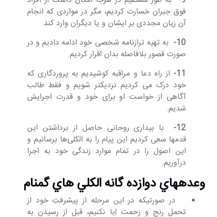
9-
به طور مستقیم در هرجا امکان داشت از افراد
فوق جبران خسارت کردیم، مگر در مواردی که انجام
آن زیان مجددی بر ایشان و یا دیگران وارد کند.
10-
به تهیه ترازنامه شخصی خود ادامه دادیم و در
صورت قصور بلافاصله بدان اقرار کردیم.
11-
از راه دعا و مراقبه کوشیدیم به پروردگاری که
خود درک می کردیم نزدیکتر شویم و فقط طالب
آگاهی از خواست او برای خود و قدرت اجرایش
شدیم.
12-
با بیداری روحانی حاصل از برداشتن این
قدمها سعی کردیم این پیام را به الکلی‌ها برسانیم و
این اصول را در تمام موارد زندگی خود به اجرا
درآوریم.
وعدههاي دوازده گانه الكلي هاي گمنام
در ﺻﻮرتی­که در اﻳﻦ ﻣﺮﺣﻠﻪ از پیشرفتِ ﺧﻮد از
تحمل رنج و زحمت اِبا نکنیم، قبل از رسیدن به