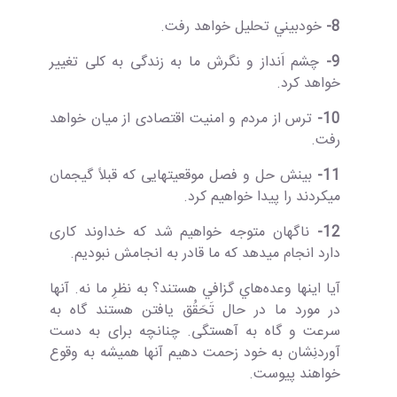
8-
ﺧﻮدﺑﻴﻨﻲ تحلیل خواهد رفت.
9-
چشم­ اَنداز و نگرش ما به زندگی به کلی تغییر
خواهد کرد.
10-
ترس از مردم و امنیت اقتصادی از میان خواهد
رفت.
11-
بینش حل و فصل موقعیت­هایی که قبلاً گیج­مان
می­کردند را پیدا خواهیم کرد.
12-
ناگهان متوجه خواهیم شد که خداوند کاری
دارد انجام می­دهد که ما قادر به انجامش نبودیم.
آﻳﺎ اﻳﻨﻬﺎ وﻋﺪهﻫﺎي ﮔﺰاﻓﻲ ﻫﺴﺘﻨﺪ؟ به نظرِ ما نه. آنها
در مورد ما در حال تَحَقُق یافتن هستند گاه به
سرعت و گاه به آهستگی. چنانچه برای به دست
آوردنِ­شان به خود زحمت دهیم آنها همیشه به وقوع
خواهند پیوست.