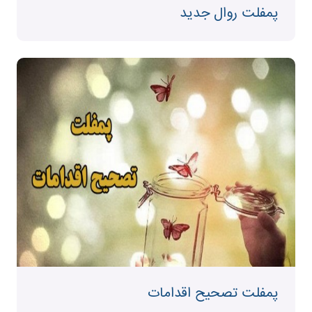
پمفلت روال جدید
پمفلت تصحیح اقدامات