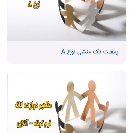
پمفلت تک منشی نوع A