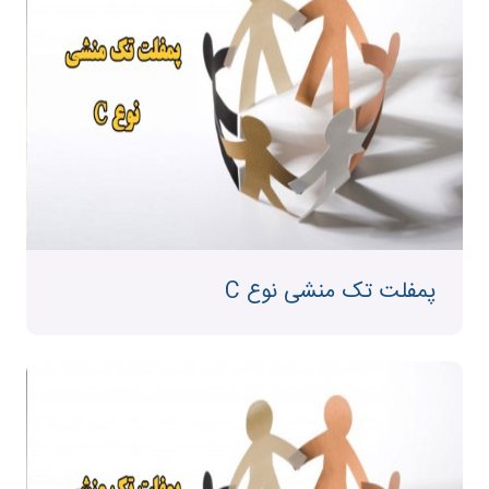
پمفلت تک منشی نوع C