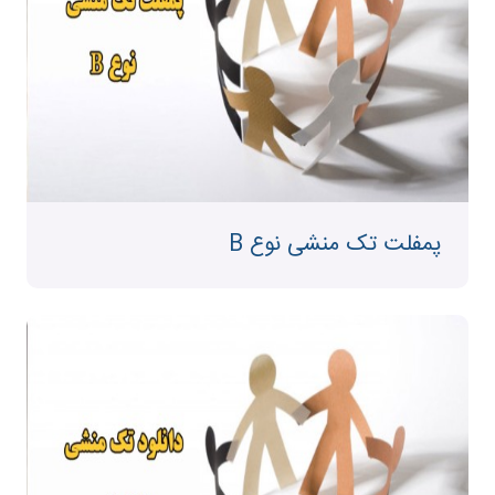
پمفلت تک منشی نوع B