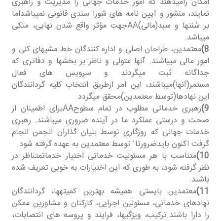
امکان رامیدهند که امور خدمات جهانی را مدیریت و راهبری
نمایند، منشور و آیین نامه های شورا سندی قانونی نمیباشداما
بر سُنتها و سبد(مالی)AAجهت مؤثر واقع شدن نهایی، متکی
میباشد.
8)
معتمدین، طراحان اصلی و اداره کنندگان خط مشیهای کلی و
امور مالی میباشند. آنها متولی و ناظر بر بخشها و دفاتری که
جداگانه ثبت میگردند و سرویس های فعال
مستمر(آنها)میباشند، این امر ازطریق انتخاب کلیه گردانندگان
این نهادها(توسط معتمدین)محقق میگردد.
9)
رهبری خدماتی مطلوب در تمام سطوحAAبرای اطمینان از
صحت و درستی عملکرد ما در آینده ضروری میباشند. رهبری
خدمات جهانی که روزگاری توسط بنیان گذاران انجمن انجام
گرفت اکنون بایدضرورتا ً توسط معتمدین به عهده گرفته شود.
10)
متناسب با هر مسئولیت خدماتی اختیار خدماتمتناظر در
نظر گرفته شود، به طوری که این اختیارات به خوبی تعریف شده
باشند.
11)
معتمدین بایستی همیشه بهترین کمیتهها، گردانندگان
نهادهای خدماتی، مسئولین اجرایی، کارکنان و مشاورین ممکن
را دارا باشند.ترکیب، ویژگیها، فرایند و پروسه های انتصابات،