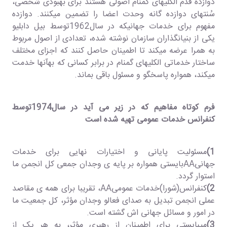
دوازده قدم الکلیهای گمنام اصولی هستند برای بهبودی شخصی،
سُنتهای دوازده گانه وحدت اعضا را تضمین میکنند. دوازده
مفهوم برای خدمات جهانیکه در سال1962توسط بیل دابلیو
یکی از بنیانگذاران سازمان نوشته شده، تعدادی از اصول مربوط
به همرا عرضه میکند تا اطمینان حاصل کنند که اجزای مختلف
ساختار خدماتی الکلیهای گمنام در برابر کسانی که بهآنها خدمت
میکند، همواره پاسخگو و مسئول باقی بماند.
فرم کوتاه مفاهیم که در زیر می آید در سال1974توسط
کنفرانس خدمات عمومی تهیه شده است
1)
مسئولیت پایانی و اختیارات نهایی برای خدمات
جهانیAAبایستی همواره بر پایه ی وجدان جمعی کل انجمن ما
استوار گردد.
2)
کنفرانس(شورا)خدمات عمومیAA، تقریبا برای همه ی مقاصد
عملی انجمن تبدیل به صدای فعالو وجدان مؤثر، کل جمعیت ما
در امور و مسائل جهانی اش گشته است.
3)
میبایستی برای اطمینان از رهبری مؤثر، به هر یک از