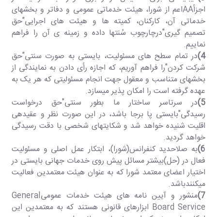
اجزأAAاعم از شورا، هیئت خدماتی عمومی و دفاتر و بخشهای
خدماتی آن، کارکنان، کمیته ها و هیئت های اجرایی"حق
تصمیم گیری"درچارچوب سُنتها داده و زمینه ی آن را فراهم
نماییم.
4)
در تمام سطح های مسئولیت، بایستی به صورت سنتی"حق
شرکت کردن"را فراهم آوریم، که اجازه رأی دادن به نمایندگی از
بخشهای متناسب و معقول جهت انجام مسئولیتی که هر یک به
عهده گرفته است را امکان پذیر میسازد.
5)
در سرتاسر ساختار ما بطور سنتی"حق درخواست
رسیدگی"بایستی پا برجا باشد، در این صورت نظر و عقیدهی
اقلیت شنیده خواهد شد و شکایتهای شخصی با دقت رسیدگی
خواهد گردید.
6)
به صلاحدید کنفرانس(شورا)، ابتکار عمل اصلی و مسئولیت
فعال در (حل)بیشتر مسائل پیش روی خدمات جهانی بایستی در
اختیار اعضای معتمد شورا که به عنوان هیئت معتمدین فعالیت
میکنندباشد.
7)
منشور و آیین نامه های هیئت خدمات عمومیGeneral
Board Service ابزارهای قانونی هستند که به معتمدین این