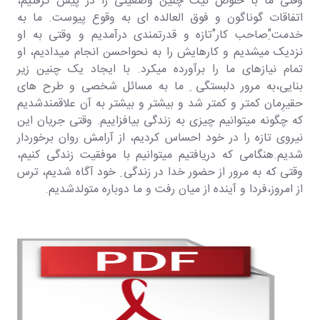
وقتی ما با خلوص نیّت چنین وضعیتی را در پیش گرفتیم،
اتفاقات گوناگون و فوق العالده ای به وقوع پیوست. ما به
خدمت"ِصاحب کار"تازه و قدرتمندی درآمدیم و وقتی به او
نزدیک میشدیم و کارهایش را به نحواحسن انجام میدادیم، او
تمام نیازهای ما را برآورده میکرد. با ایجاد یک چنین زیر
بنایی،به مرور دلبستگی ِ ما به مسائل شخصی و طرح های
حقیرِمان کمتر و کمتر شد و بیشتر و بیشتر به آن علاقمندشدیم
که چگونه میتوانیم چیزی به زندگی بیافزاییم. وقتی جریان این
نیروی تازه را در خود احساس کردیم، از آرامش روان برخوردار
شدیم.هنگامی که دریافتیم میتوانیم با موفقیت زندگی کنیم،
وقتی که به مرور از حضور خدا در زندگی ِ خود آگاه شدیم، ترس
از امروز،فردا و آینده از میان رفت و ما دوباره متولدشدیم.