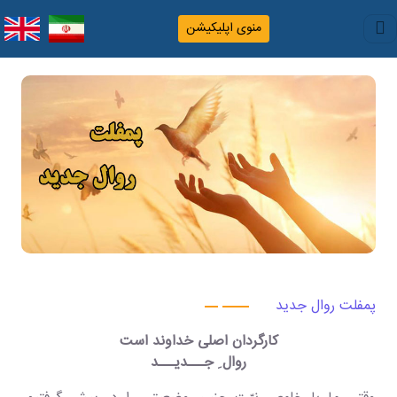
منوی اپلیکیشن
پمفلت روال جدید
کارگردان اصلی خداوند است
روال ِ جـــدیـــد