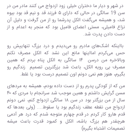
در شهر و دیار ما دختران خیلی زود ازدواج می کنند مادر من در
سن 19 سالگی در حالی که دارای ۵ فرزند قد و نیم قد بود بیوه
شد، و همیشه می‌گفت الکل پدرشما رو از من گرفت و دلیل آن
نزاع فامیلی، مستی اعضای فامیل بود که منجر به اعدام و از
دست دادن پدرت شد.
بااینکه اشک‌های مادرم رو می‌دیدم و درد بزرگ تنهاییش رو
حس می‌کردم امااینها مانع این نشد که الکل مصرف نکنم
وبالاخره من درسن ۱۴ سالگی به الکل پناه بردم که همین
مصرف بی رویه الکل، باعث شد بزرگترین تصمیم زندگیم رو
بگیرم، هنوز هم نمی دونم اون تصمیم درست بود یا غلط.
من که از کودکی پدرم رو از دست داده بودم، همیشه به مردهای
مسن گرایش داشتم و همین موجب شد سرانجام با مردی که ۴۰
سال از من بزرگتر بود در سن ۱۸ سالگی ازدواج کنم، نمی دونم
ازدواج من نقطه عطف زندگیم بود یا سقوط.... (ولی بعدها که
قدم هارو کار کردم در قدم چهارم متوجه شدم که درد هر آدمی
هرچقدر هم بزرگ باشه، الکل و کمبود قدرت باعث میشه
تصمیمات اشتباه بگیره)